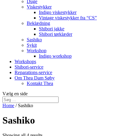
Duge
Viskestykker
Indigo viskestykker
Vintage viskestykker fra “CS”
Beklædning
Shibori jakke
Shibori tørklæder
Sashiko
Sykit
Workshop
Indigo workshop
Workshops
Shibori-service
Reparations-service
Om Thea Dam Søby
Kontakt Thea
Vælg en side
Home
/ Sashiko
Sashiko
Showing all 4 results