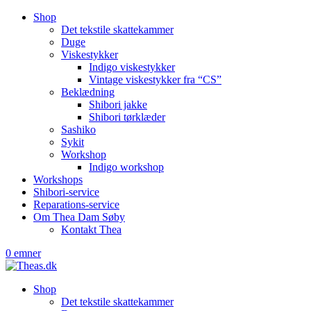
Shop
Det tekstile skattekammer
Duge
Viskestykker
Indigo viskestykker
Vintage viskestykker fra “CS”
Beklædning
Shibori jakke
Shibori tørklæder
Sashiko
Sykit
Workshop
Indigo workshop
Workshops
Shibori-service
Reparations-service
Om Thea Dam Søby
Kontakt Thea
0 emner
Shop
Det tekstile skattekammer