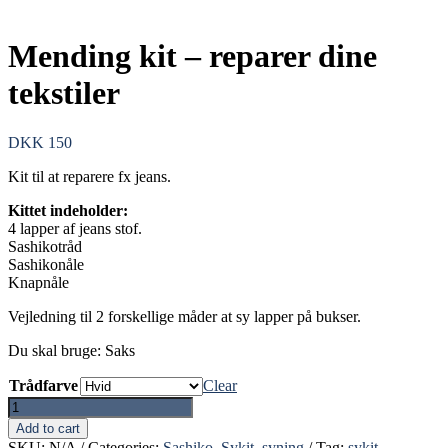
Mending kit – reparer dine
tekstiler
DKK
150
Kit til at reparere fx jeans.
Kittet indeholder:
4 lapper af jeans stof.
Sashikotråd
Sashikonåle
Knapnåle
Vejledning til 2 forskellige måder at sy lapper på bukser.
Du skal bruge: Saks
Trådfarve
Clear
Mending
kit
Add to cart
-
SKU:
N/A
Categories:
Sashiko
,
Sykit
,
syning
Tag:
sykit