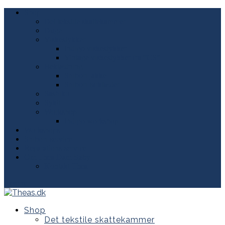
Shop
Det tekstile skattekammer
Duge
Viskestykker
Indigo viskestykker
Vintage viskestykker fra “CS”
Beklædning
Shibori jakke
Shibori tørklæder
Sashiko
Sykit
Workshop
Indigo workshop
Workshops
Shibori-service
Reparations-service
Om Thea Dam Søby
Kontakt Thea
0 emner
Shop
Det tekstile skattekammer