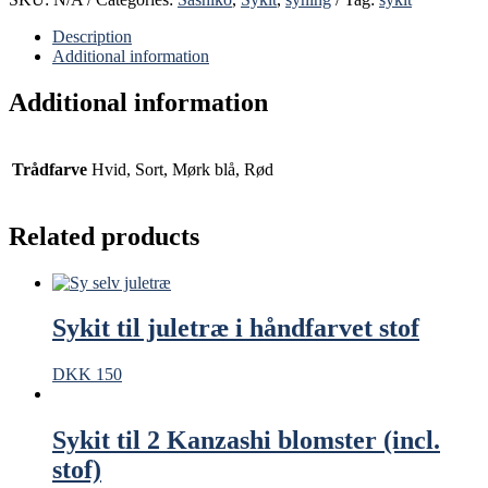
reparer
dine
Description
tekstiler
Additional information
quantity
Additional information
Trådfarve
Hvid, Sort, Mørk blå, Rød
Related products
Sykit til juletræ i håndfarvet stof
DKK
150
Sykit til 2 Kanzashi blomster (incl.
stof)