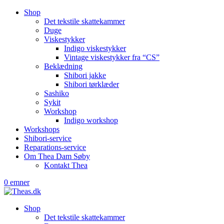
Shop
Det tekstile skattekammer
Duge
Viskestykker
Indigo viskestykker
Vintage viskestykker fra “CS”
Beklædning
Shibori jakke
Shibori tørklæder
Sashiko
Sykit
Workshop
Indigo workshop
Workshops
Shibori-service
Reparations-service
Om Thea Dam Søby
Kontakt Thea
0 emner
Shop
Det tekstile skattekammer