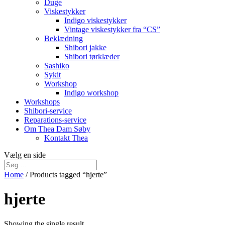
Duge
Viskestykker
Indigo viskestykker
Vintage viskestykker fra “CS”
Beklædning
Shibori jakke
Shibori tørklæder
Sashiko
Sykit
Workshop
Indigo workshop
Workshops
Shibori-service
Reparations-service
Om Thea Dam Søby
Kontakt Thea
Vælg en side
Home
/ Products tagged “hjerte”
hjerte
Showing the single result