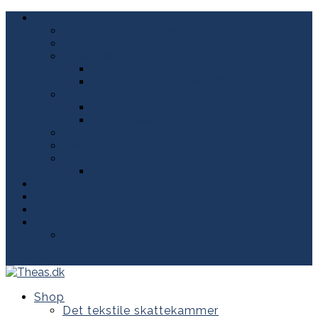
Shop
Det tekstile skattekammer
Duge
Viskestykker
Indigo viskestykker
Vintage viskestykker fra “CS”
Beklædning
Shibori jakke
Shibori tørklæder
Sashiko
Sykit
Workshop
Indigo workshop
Workshops
Shibori-service
Reparations-service
Om Thea Dam Søby
Kontakt Thea
0 emner
Shop
Det tekstile skattekammer